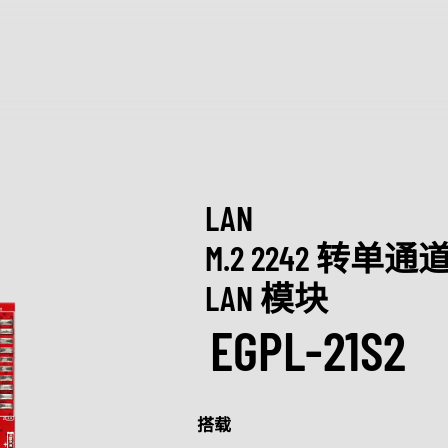
产品和解决方案
Intelligence
行业
探索
服务
关于宜
全球服务
质量管理
Applied Intelligence
制造
资源中心
认识宜鼎集
Sensing Intelligence
交通运输
创新技术
新闻中心
LAN
技术服务网络
Data Intelligence
安防监控
成功案例
质量管理与
展览 / 研讨
定制化
Connecting Intelligence
数据中心
行业博客
ESG 永续
M.2 2242 转单通道
Extended Intelligence
零售物流
视频
菁英招募
LAN 模块
定制化服务
Computing Intelligence
网络通信
下载
合作伙伴
技术支持
Machine-learning Intelligence
医疗保健
EGPL-21S2
Management Intelligence
媒体娱乐
售后服务
Collective Intelligence
产品保修
产品维修 (RMA) 服务
搭载
故障分析 (FA) 服务
辨识解决方案