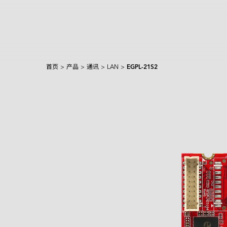
首页
>
产品
>
通讯
>
LAN
>
EGPL-21S2
产品和解决方案
Intelligence
AI 解决方案
行业
焦点产品
边缘 AI 系统
Applied Intelligence
Sensing Intelligence
探索
产品
应用场景解决方案
应用情境
制造
NVIDIA 解决方案
Data Intelligence
交通运输
Qualcomm 解决方案
服务
Connecting Intelligence
闪存模块
闪存模块
资源中心
iCAP Air - 空气质量管理解决方案
安防监控
Intel 解决方案
AGV & AMR
Extended Intelligence
创新技术
InnoTracking - 人员追踪解决方案
关于宜鼎
数据中心
全球服务
内存模组
内存模组
PCIe
Computing Intelligence
成功案例
InnoPPE - 个人防护装备（PPE）