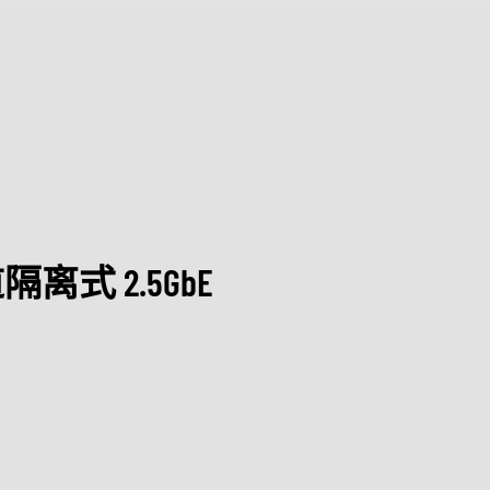
鼎
团
认证
会
发展
隔离式 2.5GbE 
人形机器人