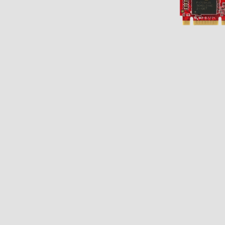
抱歉，未找到
PCIe Gen5 系列
零售物流
M.2
Machine-learning Intelligence
行业博客
定制化
通讯
相机模组
认识宜鼎集团
技术服务网络
CXL
网络通信
U.2
AI 内存系列
Ultra iSLC 系列
Management Intelligence
视频
新闻中心
DDR5
建议尝试其他或更宽泛的关键词。
医疗保健
技术支持
相机模组
I/O 模块
CFexpress
定制化服务
USB 2.0
Collective Intelligence
下载
联络我们
展览 / 研讨会
DDR4
LAN 系列模块
DRAM PRO 系列
媒体娱乐
EDSFF
MIPI CSI-2
ESG 永续发展
质量管理
空气传感器
DDR3
售后服务
存储
MyInnodisk
SATA
MIPI over Type-C
HDR 系列
Serial 系列模块
投资人专区
DDR2
产品保修
磁盘阵列
M.2
通讯
GMSL2™
质量管理与认证
空气传感器模块
菁英招募
DDR
 简体中文
产品维修 (RMA) 服务
显示
2.5" SSD
转接板
合作伙伴
SDRAM
计算平台
故障分析 (FA) 服务
带外管理（远程管理）
LAN
1.8" SSD
English
常见问题
测试工具
CAN Bus
SATA Slim
软件
繁體中文
Qualcomm 解决方案
InnoEx 虛擬 I/O
Serial
SATADOM
简体中文
AMD Xilinx 解决方案
PoE
mSATA
iVIT
日本語
CFast
iCAP
Español