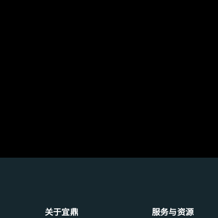
nanoSSD
Deutsch
PATA
CF 卡
其他
SD 卡和 MicroSD 卡
USB / USB EDC
关于宜鼎 
服务与资源 