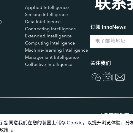
联系
Applied Intelligence
Sensing Intelligence
务
Data Intelligence
订阅 InnoNews
Connecting Intelligence
Extended Intelligence
Computing Intelligence
Machine-learning Intelligence
Management Intelligence
关注我们
Collective Intelligence
宜鼎国际集团
即表示您同意我们在您的装置上储存 Cookie，以提升浏览体验
政策
  。