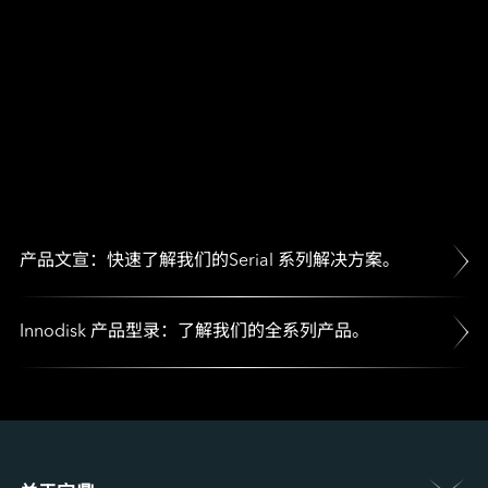
我们期待能为您提
供服务 
联系我们
产品文宣​：快速了解我们的Serial 系列解决方案。
Innodisk 产品型录​：了解我们的全系列产品。