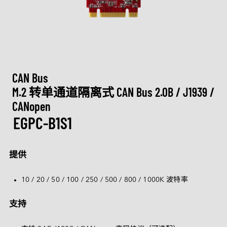
M.2
Machine-learning Intelligence
行业博客
定制化
通讯
相机模组
认识宜鼎集团
技术服务网络
CXL
网络通信
AI 内存系列
U.2
矮版内存模组系列
Ultra iSLC 系列
Management Intelligence
视频
新闻中心
DDR5
医疗保健
技术支持
相机模组
I/O 模块
CFexpress
定制化服务
USB 2.0
Collective Intelligence
下载
联络我们
展览 / 研讨会
LAN 系列模块
DDR4
CAN Bus 系列模块
DRAM PRO 系列
媒体娱乐
EDSFF
MIPI CSI-2
ESG 永续发展
质量管理
空气传感器
DDR3
售后服务
存储
MyInnodisk
CAN Bus
SATA
MIPI over Type-C
HDR 系列
低照度系列
Serial 系列模块
投资人专区
DDR2
产品保修
磁盘阵列
M.2 转单通道隔离式 CAN Bus 2.0B / J1939 / 
M.2
通讯
GMSL2™
质量管理与认证
空气传感器模块
CANopen
菁英招募
DDR
 简体中文
产品维修 (RMA) 服务
显示
2.5" SSD
转接板
EGPC-B1S1
合作伙伴
SDRAM
计算平台
故障分析 (FA) 服务
带外管理（远程管理）
LAN
1.8" SSD
English
常见问题
测试工具
CAN Bus
SATA Slim
软件
繁體中文
提供
Qualcomm 解决方案
InnoEx 虛擬 I/O
Serial
SATADOM
简体中文
AMD Xilinx 解决方案
10 / 20 / 50 / 100 / 250 / 500 / 800 / 1000K 波特率
PoE
mSATA
iVIT
日本語
CFast
iCAP
支持
Español
nanoSSD