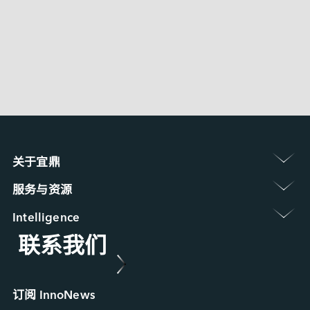
EMUC-B202 
 〉
EGPC-B201 
 〉
EMUC-B2S3
关于宜鼎 
认识宜鼎集团
服务与资源 
新闻中心
保修政策
展览 / 研讨会
Intelligence 
常见问题
ESG 永续发展
联系我们
Applied Intelligence
产品维修 (RMA) 服务
菁英招募
Sensing Intelligence
故障分析 (FA) 服务
合作伙伴
Data Intelligence
案例研究
Connecting Intelligence
行业博客
订阅 InnoNews
Extended Intelligence
视频