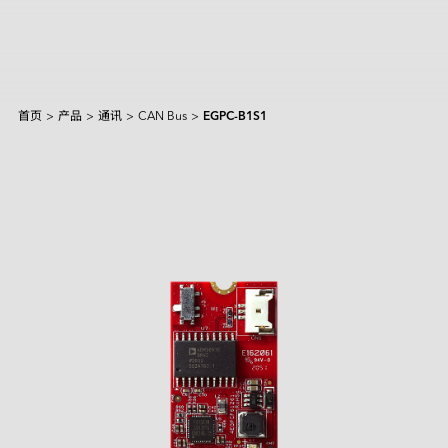
首页
>
产品
>
通讯
>
CAN Bus
>
EGPC-B1S1
产品和解决方案
Intelligence
AI 解决方案
行业
焦点产品
边缘 AI 系统
Applied Intelligence
抱歉，未找到匹配结果。
Sensing Intelligence
探索
产品
应用场景解决方案
应用情境
制造
NVIDIA 解决方案
Data Intelligence
交通运输
Qualcomm 解决方案
建议尝试其他或更宽泛的关键词。
服务
Connecting Intelligence
闪存模块
闪存模块
资源中心
iCAP Air - 空气质量管理解决方案
安防监控
Intel 解决方案
AGV & AMR
人形机器人
Extended Intelligence
创新技术
InnoTracking - 人员追踪解决方案
关于宜鼎
数据中心
全球服务
内存模组
内存模组
PCIe
Computing Intelligence
成功案例
PCIe Gen5 系列
InnoPPE - 个人防护装备（PPE）辨识解决方案
PCIe Gen4 系列
零售物流