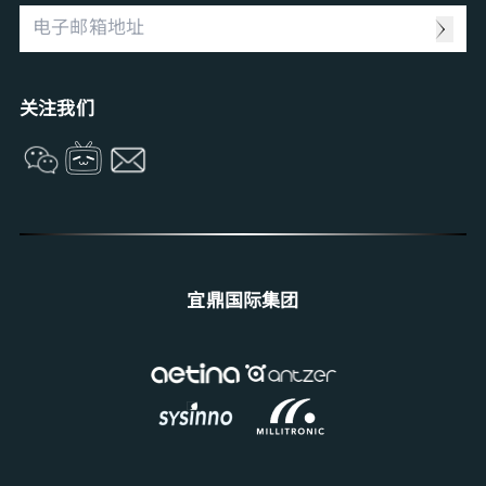
Computing Intelligence
资源中心
Machine-learning Intelligence
Management Intelligence
Collective Intelligence
关注我们
宜鼎国际集团