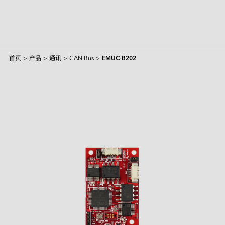
首页
>
产品
>
通讯
>
CAN Bus
>
EMUC-B202
产品和解决方案
Intelligence
AI 解决方案
行业
焦点产品
边缘 AI 系统
Applied Intelligence
抱歉，未找到匹配结果。
Sensing Intelligence
探索
产品
应用场景解决方案
应用情境
制造
NVIDIA 解决方案
Data Intelligence
交通运输
Qualcomm 解决方案
建议尝试其他或更宽泛的关键词。
服务
Connecting Intelligence
闪存模块
闪存模块
资源中心
iCAP Air - 空气质量管理解决方案
安防监控
Intel 解决方案
AGV & AMR
人形机器人
Extended Intelligence
创新技术
InnoTracking - 人员追踪解决方案
关于宜鼎
数据中心
全球服务
内存模组
内存模组
PCIe
Computing Intelligence
成功案例
PCIe Gen5 系列
InnoPPE - 个人防护装备（PPE）辨识解决方案
PCIe Gen4 系列
零售物流