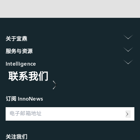
EGPC-B201 
 〉
EMUC-B2S3 
 〉
EMUC-F2S3
关于宜鼎 
认识宜鼎集团
服务与资源 
新闻中心
保修政策
展览 / 研讨会
Intelligence 
常见问题
ESG 永续发展
联系我们
Applied Intelligence
产品维修 (RMA) 服务
菁英招募
Sensing Intelligence
故障分析 (FA) 服务
合作伙伴
Data Intelligence
案例研究
Connecting Intelligence
行业博客
订阅 InnoNews
Extended Intelligence
视频
Computing Intelligence
资源中心
Machine-learning Intelligence
Management Intelligence
Collective Intelligence
关注我们