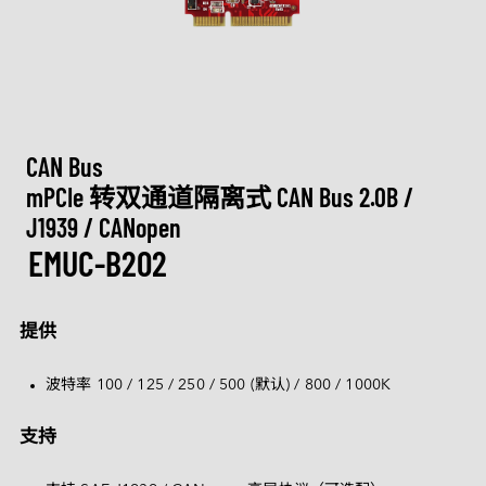
M.2
Machine-learning Intelligence
行业博客
定制化
通讯
相机模组
认识宜鼎集团
技术服务网络
CXL
网络通信
AI 内存系列
U.2
矮版内存模组系列
Ultra iSLC 系列
Management Intelligence
视频
新闻中心
DDR5
医疗保健
技术支持
相机模组
I/O 模块
CFexpress
定制化服务
USB 2.0
Collective Intelligence
下载
联络我们
展览 / 研讨会
LAN 系列模块
DDR4
CAN Bus 系列模块
DRAM PRO 系列
媒体娱乐
EDSFF
MIPI CSI-2
ESG 永续发展
质量管理
空气传感器
DDR3
售后服务
存储
MyInnodisk
CAN Bus
SATA
MIPI over Type-C
HDR 系列
低照度系列
Serial 系列模块
投资人专区
DDR2
产品保修
磁盘阵列
mPCIe 转双通道隔离式 CAN Bus 2.0B / 
M.2
通讯
GMSL2™
质量管理与认证
空气传感器模块
J1939 / CANopen
菁英招募
DDR
 简体中文
产品维修 (RMA) 服务
显示
2.5" SSD
转接板
EMUC-B202
合作伙伴
SDRAM
计算平台
故障分析 (FA) 服务
带外管理（远程管理）
LAN
1.8" SSD
English
常见问题
测试工具
CAN Bus
SATA Slim
软件
繁體中文
提供
Qualcomm 解决方案
InnoEx 虛擬 I/O
Serial
SATADOM
简体中文
AMD Xilinx 解决方案
波特率
 100 / 125 / 250 / 500 (
默认
) / 800 / 1000K
PoE
mSATA
iVIT
日本語
CFast
iCAP
支持
Español
nanoSSD