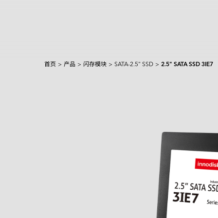
首页
>
产品
>
闪存模块
>
SATA-2.5" SSD
>
2.5" SATA SSD 3IE7
产品和解决方案
Intelligence
AI 解决方案
行业
焦点产品
边缘 AI 系统
Applied Intelligence
Sensing Intelligence
探索
产品
应用场景解决方案
应用情境
制造
NVIDIA 解决方案
Data Intelligence
交通运输
Qualcomm 解决方案
服务
Connecting Intelligence
闪存模块
闪存模块
资源中心
iCAP Air - 空气质量管理解决方案
安防监控
Intel 解决方案
AGV & AMR
Extended Intelligence
创新技术
InnoTracking - 人员追踪解决方案
关于宜鼎
数据中心
全球服务
内存模组
内存模组
PCIe
Computing Intelligence
成功案例
InnoPPE - 个人防护装备（PPE）