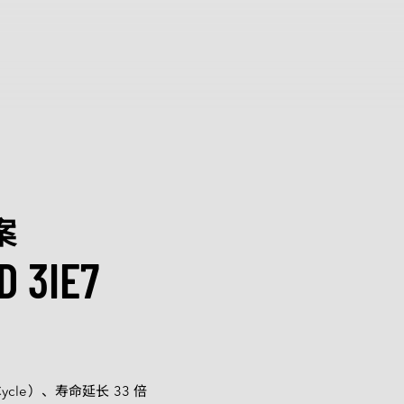
鼎
团
认证
会
发展
方案
D 3IE7
人形机器人
Cycle）、寿命延长 33 倍