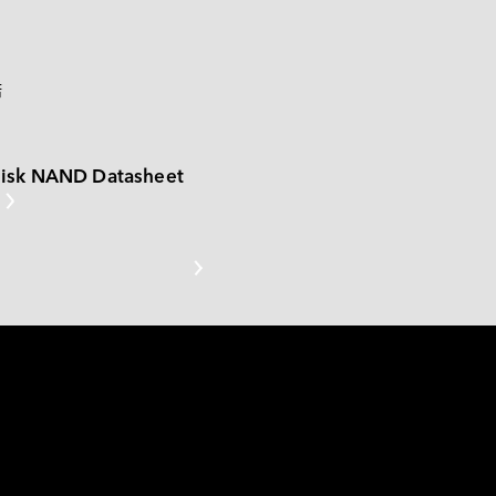
PCIe Gen4 系列
矮版内存模组系列
诺
CAN Bus 系列模块
disk NAND Datasheet
低照度系列