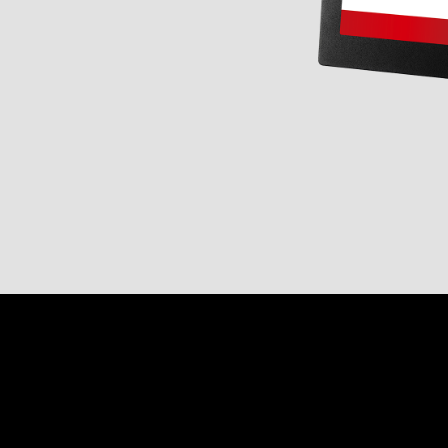
抱歉，未找到
PCIe Gen5 系列
零售物流
M.2
Machine-learning Intelligence
行业博客
定制化
通讯
相机模组
认识宜鼎集团
技术服务网络
CXL
网络通信
U.2
AI 内存系列
Ultra iSLC 系列
Management Intelligence
视频
新闻中心
DDR5
建议尝试其他或更宽泛的关键词。
医疗保健
技术支持
相机模组
I/O 模块
CFexpress
定制化服务
USB 2.0
Collective Intelligence
下载
联络我们
展览 / 研讨会
DDR4
LAN 系列模块
DRAM PRO 系列
媒体娱乐
EDSFF
MIPI CSI-2
ESG 永续发展
质量管理
空气传感器
DDR3
售后服务
存储
MyInnodisk
SATA
MIPI over Type-C
HDR 系列
Serial 系列模块
投资人专区
DDR2
产品保修
磁盘阵列
M.2
通讯
GMSL2™
质量管理与认证
空气传感器模块
菁英招募
DDR
 简体中文
产品维修 (RMA) 服务
显示
2.5" SSD
转接板
合作伙伴
SDRAM
计算平台
故障分析 (FA) 服务
带外管理（远程管理）
LAN
1.8" SSD
English
常见问题
测试工具
CAN Bus
SATA Slim
软件
繁體中文
Qualcomm 解决方案
InnoEx 虛擬 I/O
Serial
SATADOM
简体中文
AMD Xilinx 解决方案
为卓越
PoE
mSATA
iVIT
日本語
CFast
iCAP
Español