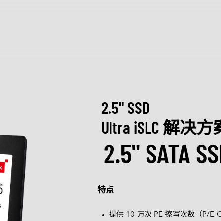
产品和解决方案
Intelligence
行业
探索
服务
关于宜
全球服务
质量管理
Applied Intelligence
制造
资源中心
认识宜鼎集
Sensing Intelligence
交通运输
创新技术
新闻中心
2.5" SSD
技术服务网络
Data Intelligence
安防监控
成功案例
质量管理与
展览 / 研讨
定制化
Connecting Intelligence
数据中心
行业博客
ESG 永续
Ultra iSLC 解决
Extended Intelligence
零售物流
视频
菁英招募
2.5" SATA SS
定制化服务
Computing Intelligence
网络通信
下载
合作伙伴
技术支持
Machine-learning Intelligence
医疗保健
Management Intelligence
媒体娱乐
售后服务
Collective Intelligence
产品保修
特点
产品维修 (RMA) 服务
故障分析 (FA) 服务
提供 10 万次 PE 擦写次数（P/E 
辨识解决方案