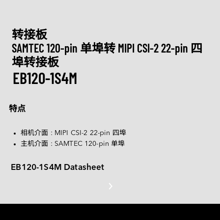
Deutsch
PATA
CF 卡
转接板
SAMTEC 120-pin 单埠转 MIPI CSI-2 22-pin 四
其他
埠转接板
SD 卡和 MicroSD 卡
EB120-1S4M
USB / USB EDC
特点
相机介面 : MIPI CSI-2 22-pin 四埠
主机介面 : SAMTEC 120-pin 单埠
EB120-1S4M Datasheet