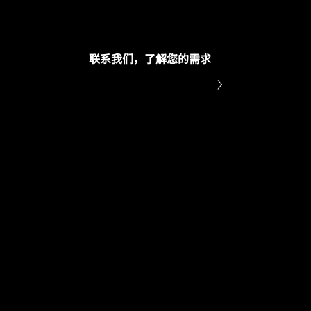
联系我们，了解您的需求
探索多元应用场景
与成功实例 