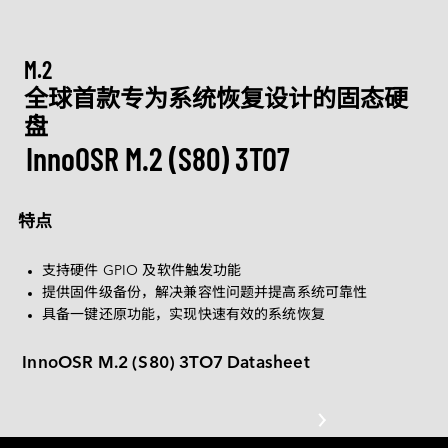
Deutsch
PATA
CF 卡
M.2
全球首款专为系统恢复设计的固态硬
其他
盘
SD 卡和 MicroSD 卡
InnoOSR M.2 (S80) 3TO7
USB / USB EDC
特点
支持硬件 GPIO 及软件触发功能
提供固件级备份，解决兼容性问题并提高系统可靠性 
具备一键还原功能，实现快速有效的系统恢复 
InnoOSR M.2 (S80) 3TO7 Datasheet