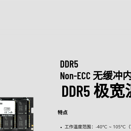
产品和解决方案
Intelligence
行业
探索
服务
关于宜
全球服务
质量管理
Applied Intelligence
制造
资源中心
认识宜鼎集
Sensing Intelligence
交通运输
创新技术
新闻中心
DDR5
技术服务网络
Data Intelligence
安防监控
成功案例
质量管理与
展览 / 研讨
定制化
Connecting Intelligence
数据中心
行业博客
ESG 永续
Non-ECC 无缓冲
Extended Intelligence
零售物流
视频
菁英招募
DDR5 极宽温
定制化服务
Computing Intelligence
网络通信
下载
合作伙伴
技术支持
Machine-learning Intelligence
医疗保健
Management Intelligence
媒体娱乐
售后服务
Collective Intelligence
产品保修
特点
产品维修 (RMA) 服务
故障分析 (FA) 服务
工作温度范围：-40°C ~ 105°C（
辨识解决方案