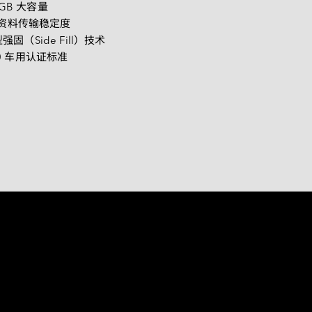
PCIe Gen4 系列
2GB 大容量
提升资料传输稳定度
矮版内存模组系列
（Side Fill）技术
100 车用认证标准
CAN Bus 系列模块
低照度系列