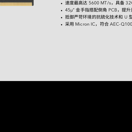
匹配结果。
速度最高达 5600 MT/s，具备 3
常见问题
45μ” 金手指搭配倒角 PCB，
抵御严苛环境的抗硫化技术和 U 型强固
采用 Micron IC，符合 AEC-Q
效能而打造 