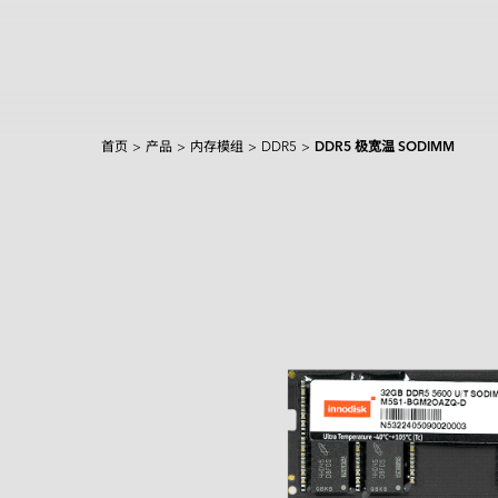
首页
>
产品
>
内存模组
>
DDR5
>
DDR5 极宽温 SODIMM
产品和解决方案
Intelligence
AI 解决方案
行业
焦点产品
边缘 AI 系统
Applied Intelligence
Sensing Intelligence
探索
产品
应用场景解决方案
应用情境
制造
NVIDIA 解决方案
Data Intelligence
交通运输
Qualcomm 解决方案
服务
Connecting Intelligence
闪存模块
闪存模块
资源中心
iCAP Air - 空气质量管理解决方案
安防监控
Intel 解决方案
AGV & AMR
Extended Intelligence
创新技术
InnoTracking - 人员追踪解决方案
关于宜鼎
数据中心
全球服务
内存模组
内存模组
PCIe
Computing Intelligence
成功案例
InnoPPE - 个人防护装备（PPE）