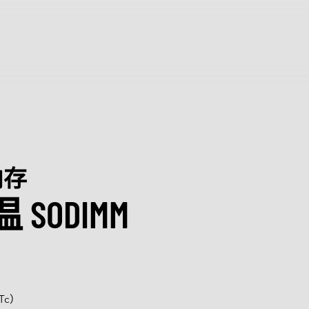
鼎
团
认证
会
发展
内存
 SODIMM
人形机器人
Tc）