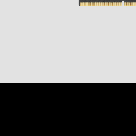
抱歉，未找到
PCIe Gen5 系列
零售物流
M.2
Machine-learning Intelligence
行业博客
定制化
通讯
相机模组
认识宜鼎集团
技术服务网络
CXL
网络通信
U.2
AI 内存系列
Ultra iSLC 系列
Management Intelligence
视频
新闻中心
DDR5
建议尝试其他或更宽泛的关键词。
医疗保健
技术支持
相机模组
I/O 模块
CFexpress
定制化服务
USB 2.0
Collective Intelligence
下载
联络我们
展览 / 研讨会
DDR4
LAN 系列模块
DRAM PRO 系列
媒体娱乐
EDSFF
MIPI CSI-2
ESG 永续发展
质量管理
空气传感器
DDR3
售后服务
存储
MyInnodisk
SATA
MIPI over Type-C
HDR 系列
Serial 系列模块
投资人专区
DDR2
产品保修
磁盘阵列
M.2
通讯
GMSL2™
质量管理与认证
空气传感器模块
菁英招募
DDR
 简体中文
产品维修 (RMA) 服务
显示
2.5" SSD
转接板
合作伙伴
SDRAM
计算平台
故障分析 (FA) 服务
带外管理（远程管理）
LAN
1.8" SSD
English
常见问题
测试工具
CAN Bus
SATA Slim
软件
繁體中文
Qualcomm 解决方案
InnoEx 虛擬 I/O
Serial
SATADOM
为卓越
简体中文
AMD Xilinx 解决方案
PoE
mSATA
iVIT
日本語
CFast
iCAP
Español