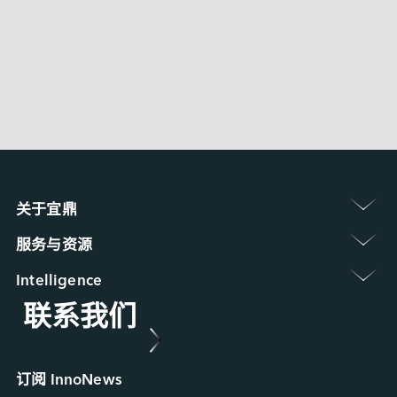
ESPL-24P1 
 〉
EGPL-G2P1 
 〉
EMPL-G2P1
关于宜鼎 
认识宜鼎集团
服务与资源 
新闻中心
保修政策
展览 / 研讨会
Intelligence 
常见问题
ESG 永续发展
联系我们
Applied Intelligence
产品维修 (RMA) 服务
菁英招募
Sensing Intelligence
故障分析 (FA) 服务
合作伙伴
Data Intelligence
案例研究
Connecting Intelligence
行业博客
订阅 InnoNews
Extended Intelligence
视频