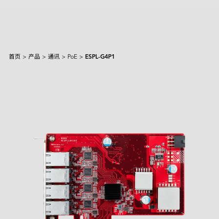
首页
>
产品
>
通讯
>
PoE
>
ESPL-G4P1
产品和解决方案
Intelligence
AI 解决方案
行业
焦点产品
边缘 AI 系统
Applied Intelligence
抱歉，未找到匹配结果。
Sensing Intelligence
探索
产品
应用场景解决方案
应用情境
制造
NVIDIA 解决方案
Data Intelligence
交通运输
Qualcomm 解决方案
建议尝试其他或更宽泛的关键词。
服务
Connecting Intelligence
闪存模块
闪存模块
资源中心
iCAP Air - 空气质量管理解决方案
安防监控
Intel 解决方案
AGV & AMR
人形机器人
Extended Intelligence
创新技术
InnoTracking - 人员追踪解决方案
关于宜鼎
数据中心
全球服务
内存模组
内存模组
PCIe
Computing Intelligence
成功案例
PCIe Gen5 系列
InnoPPE - 个人防护装备（PPE）辨识解决方案
PCIe Gen4 系列
零售物流