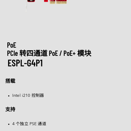
M.2
Machine-learning Intelligence
行业博客
定制化
通讯
相机模组
认识宜鼎集团
技术服务网络
CXL
网络通信
AI 内存系列
U.2
矮版内存模组系列
Ultra iSLC 系列
Management Intelligence
视频
新闻中心
DDR5
医疗保健
技术支持
相机模组
I/O 模块
CFexpress
定制化服务
USB 2.0
Collective Intelligence
下载
联络我们
展览 / 研讨会
LAN 系列模块
DDR4
CAN Bus 系列模块
DRAM PRO 系列
媒体娱乐
EDSFF
MIPI CSI-2
ESG 永续发展
质量管理
空气传感器
DDR3
售后服务
存储
MyInnodisk
PoE
SATA
MIPI over Type-C
HDR 系列
低照度系列
Serial 系列模块
投资人专区
DDR2
产品保修
磁盘阵列
PCIe 转四通道 PoE / PoE+ 模块
M.2
通讯
GMSL2™
质量管理与认证
空气传感器模块
ESPL-G4P1
菁英招募
DDR
 简体中文
产品维修 (RMA) 服务
显示
2.5" SSD
转接板
合作伙伴
SDRAM
计算平台
故障分析 (FA) 服务
带外管理（远程管理）
LAN
1.8" SSD
English
搭载
常见问题
测试工具
CAN Bus
SATA Slim
软件
繁體中文
Qualcomm 解决方案
InnoEx 虛擬 I/O
Serial
SATADOM
Intel i210 控制器
简体中文
AMD Xilinx 解决方案
PoE
mSATA
iVIT
支持
日本語
CFast
iCAP
Español
4 个独立 PSE 通道
nanoSSD