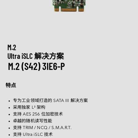
M.2
Machine-learning Intelligence
行业博客
定制化
通讯
相机模组
认识宜鼎集团
技术服务网络
CXL
网络通信
AI 内存系列
U.2
矮版内存模组系列
Ultra iSLC 系列
Management Intelligence
视频
新闻中心
DDR5
医疗保健
技术支持
相机模组
I/O 模块
CFexpress
定制化服务
USB 2.0
Collective Intelligence
下载
联络我们
展览 / 研讨会
LAN 系列模块
DDR4
CAN Bus 系列模块
DRAM PRO 系列
媒体娱乐
EDSFF
MIPI CSI-2
ESG 永续发展
质量管理
空气传感器
DDR3
售后服务
存储
MyInnodisk
M.2
SATA
MIPI over Type-C
HDR 系列
低照度系列
Serial 系列模块
投资人专区
DDR2
产品保修
磁盘阵列
Ultra iSLC 解决方案
M.2
通讯
GMSL2™
质量管理与认证
空气传感器模块
M.2 (S42) 3IE6-P
菁英招募
DDR
 简体中文
产品维修 (RMA) 服务
显示
2.5" SSD
转接板
合作伙伴
SDRAM
计算平台
故障分析 (FA) 服务
带外管理（远程管理）
LAN
1.8" SSD
English
特点
常见问题
测试工具
CAN Bus
SATA Slim
软件
繁體中文
Qualcomm 解决方案
InnoEx 虛擬 I/O
Serial
SATADOM
专为工业领域打造的 SATA III 解决方案
简体中文
AMD Xilinx 解决方案
采用独家 L³ 架构
PoE
mSATA
iVIT
支持 AES 256 位加密技术
日本語
卓越的随机读写性能
CFast
iCAP
Español
支持 TRIM / NCQ / S.M.A.R.T.
nanoSSD
支持 Ultra iSLC 技术