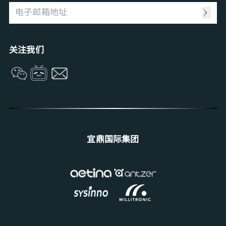
Computing Intelligence
资源中心
Machine-learning Intelligence
Management Intelligence
Collective Intelligence
关注我们
宜鼎国际集团