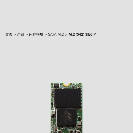
首页
>
产品
>
闪存模块
>
SATA-M.2
>
M.2 (S42) 3IE6-P
产品和解决方案
Intelligence
AI 解决方案
行业
焦点产品
边缘 AI 系统
Applied Intelligence
抱歉，未找到匹配结果。
Sensing Intelligence
探索
产品
应用场景解决方案
应用情境
制造
NVIDIA 解决方案
Data Intelligence
交通运输
Qualcomm 解决方案
建议尝试其他或更宽泛的关键词。
服务
Connecting Intelligence
闪存模块
闪存模块
资源中心
iCAP Air - 空气质量管理解决方案
安防监控
Intel 解决方案
AGV & AMR
人形机器人
Extended Intelligence
创新技术
InnoTracking - 人员追踪解决方案
关于宜鼎
数据中心
全球服务
内存模组
内存模组
PCIe
Computing Intelligence
成功案例
PCIe Gen5 系列
InnoPPE - 个人防护装备（PPE）辨识解决方案
PCIe Gen4 系列
零售物流