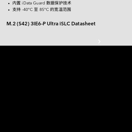
Deutsch
内置 iData Guard 数据保护技术
PATA
支持 -40°C 至 85°C 的宽温范围
CF 卡
M.2 (S42) 3IE6-P Ultra iSLC Datasheet
其他
SD 卡和 MicroSD 卡
USB / USB EDC
为卓越性能而打造 
宜鼎 M.2 (S42) 3IE6-P 是一款 SATA III 6.0Gb/s 固态存
储设备，拥有卓越的性能，尤其在随机数据传输速率
方面表现突出。结合极高的稳定性，使其成为嵌入式
系统、工业计算及企业级应用等多种场景的理想解决
方案。该产品不仅拥有无可匹敌的性能，还结合宜鼎
独家技术，确保数据完整性，并提供最高级别的可靠