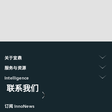
M.2 (S42) 3IE7 
 〉
关于宜鼎 
认识宜鼎集团
服务与资源 
新闻中心
保修政策
展览 / 研讨会
Intelligence 
常见问题
ESG 永续发展
联系我们
Applied Intelligence
产品维修 (RMA) 服务
菁英招募
Sensing Intelligence
故障分析 (FA) 服务
合作伙伴
Data Intelligence
案例研究
Connecting Intelligence
行业博客
订阅 InnoNews
Extended Intelligence
视频