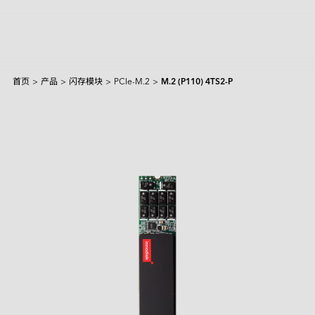
首页
>
产品
>
闪存模块
>
PCIe-M.2
>
M.2 (P110) 4TS2-P
产品和解决方案
Intelligence
AI 解决方案
行业
焦点产品
边缘 AI 系统
Applied Intelligence
抱歉，未找到匹配结果。
Sensing Intelligence
探索
产品
应用场景解决方案
应用情境
制造
NVIDIA 解决方案
Data Intelligence
交通运输
Qualcomm 解决方案
建议尝试其他或更宽泛的关键词。
服务
Connecting Intelligence
闪存模块
闪存模块
资源中心
iCAP Air - 空气质量管理解决方案
安防监控
Intel 解决方案
AGV & AMR
人形机器人
Extended Intelligence
创新技术
InnoTracking - 人员追踪解决方案
关于宜鼎
数据中心
全球服务
内存模组
内存模组
PCIe
Computing Intelligence
成功案例
PCIe Gen5 系列
InnoPPE - 个人防护装备（PPE）辨识解决方案
PCIe Gen4 系列
零售物流