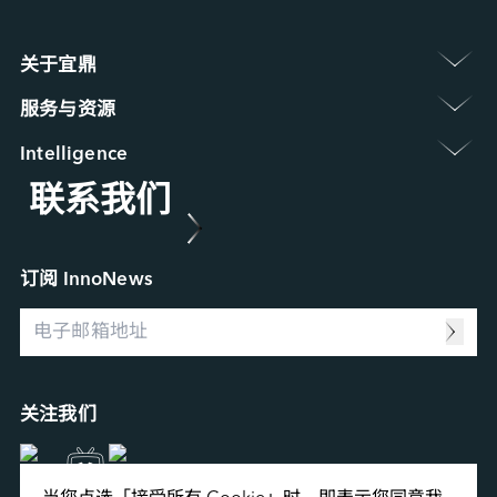
关于宜鼎 
认识宜鼎集团
服务与资源 
新闻中心
保修政策
展览 / 研讨会
Intelligence 
常见问题
ESG 永续发展
联系我们
Applied Intelligence
产品维修 (RMA) 服务
菁英招募
Sensing Intelligence
故障分析 (FA) 服务
合作伙伴
Data Intelligence
案例研究
Connecting Intelligence
行业博客
订阅 InnoNews
Extended Intelligence
视频
Computing Intelligence
资源中心
Machine-learning Intelligence
Management Intelligence
Collective Intelligence
关注我们