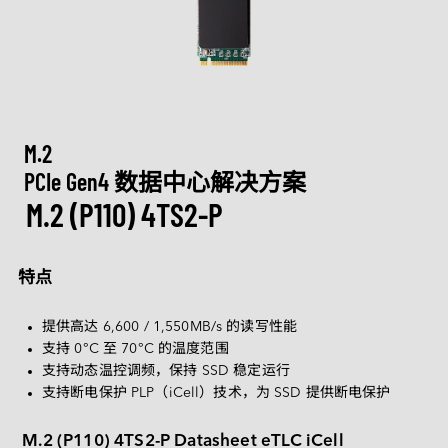
M.2
Machine-learning Intelligence
行业博客
定制化
通讯
相机模组
认识宜鼎集团
技术服务网络
CXL
网络通信
AI 内存系列
U.2
矮版内存模组系列
Ultra iSLC 系列
Management Intelligence
视频
新闻中心
DDR5
医疗保健
技术支持
相机模组
I/O 模块
CFexpress
定制化服务
USB 2.0
Collective Intelligence
下载
联络我们
展览 / 研讨会
LAN 系列模块
DDR4
CAN Bus 系列模块
DRAM PRO 系列
媒体娱乐
EDSFF
MIPI CSI-2
ESG 永续发展
质量管理
空气传感器
DDR3
售后服务
存储
MyInnodisk
M.2
SATA
MIPI over Type-C
HDR 系列
低照度系列
Serial 系列模块
投资人专区
DDR2
产品保修
磁盘阵列
PCIe Gen4 数据中心解决方案
M.2
通讯
GMSL2™
质量管理与认证
空气传感器模块
M.2 (P110) 4TS2-P
菁英招募
DDR
 简体中文
产品维修 (RMA) 服务
显示
2.5" SSD
转接板
合作伙伴
SDRAM
计算平台
故障分析 (FA) 服务
带外管理（远程管理）
LAN
1.8" SSD
English
特点
常见问题
测试工具
CAN Bus
SATA Slim
软件
繁體中文
Qualcomm 解决方案
InnoEx 虛擬 I/O
Serial
SATADOM
提供高达 6,600 / 1,550MB/s 的读写性能
简体中文
AMD Xilinx 解决方案
支持 0°C 至 70°C 的温度范围
PoE
mSATA
iVIT
支持动态温控调频，保持 SSD 稳定运行
日本語
支持断电保护 PLP（iCell）技术，为 SSD 提供断电保护
CFast
iCAP
Español
nanoSSD
M.2 (P110) 4TS2-P Datasheet eTLC iCell