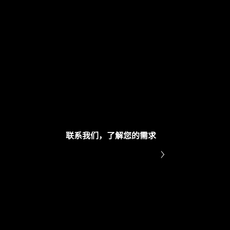
  AES & TCG Opal 2.0 > 
宜鼎提供不同类型的散热片定制化服务，以满足您的
存储场景需求。​
联系我们，了解您的需求
探索多元应用场景