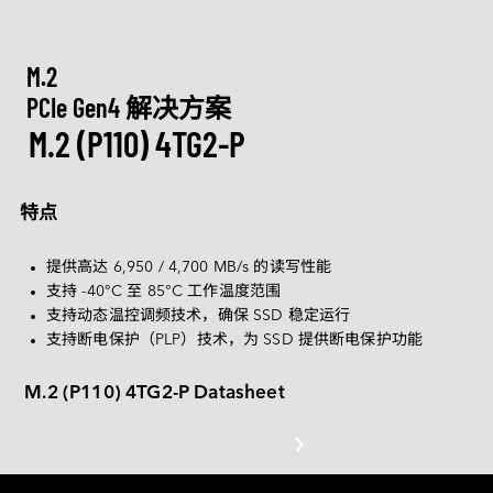
Deutsch
PATA
CF 卡
M.2
PCIe Gen4 解决方案
其他
M.2 (P110) 4TG2-P
SD 卡和 MicroSD 卡
USB / USB EDC
特点
提供高达 6,950 / 4,700 MB/s 的读写性能
支持 -40°C 至 85°C 工作温度范围
支持动态温控调频技术，确保 SSD 稳定运行
支持断电保护（PLP）技术，为 SSD 提供断电保护功能
M.2 (P110) 4TG2-P Datasheet