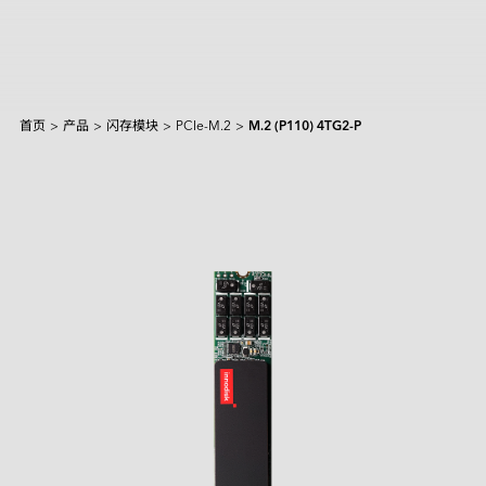
首页
>
产品
>
闪存模块
>
PCIe-M.2
>
M.2 (P110) 4TG2-P
产品和解决方案
Intelligence
AI 解决方案
行业
焦点产品
边缘 AI 系统
Applied Intelligence
抱歉，未找到匹配结果。
Sensing Intelligence
探索
产品
应用场景解决方案
应用情境
制造
NVIDIA 解决方案
Data Intelligence
交通运输
Qualcomm 解决方案
建议尝试其他或更宽泛的关键词。
服务
Connecting Intelligence
闪存模块
闪存模块
资源中心
iCAP Air - 空气质量管理解决方案
安防监控
Intel 解决方案
AGV & AMR
人形机器人
Extended Intelligence
创新技术
InnoTracking - 人员追踪解决方案
关于宜鼎
数据中心
全球服务
内存模组
内存模组
PCIe
Computing Intelligence
成功案例
PCIe Gen5 系列
InnoPPE - 个人防护装备（PPE）辨识解决方案
PCIe Gen4 系列
零售物流