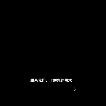
ill）
三防涂层
强化芯片与基板间的连接，确
在 DRAM 内存 PCB 表
稳定运行，无惧外界威胁。
气、灰尘及腐蚀性物质等有
联系我们，了解您的需求