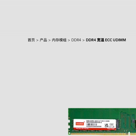
首页
>
产品
>
内存模组
>
DDR4
>
DDR4 宽温 ECC UDIMM
产品和解决方案
Intelligence
AI 解决方案
行业
焦点产品
边缘 AI 系统
Applied Intelligence
Sensing Intelligence
探索
产品
应用场景解决方案
应用情境
制造
NVIDIA 解决方案
Data Intelligence
交通运输
Qualcomm 解决方案
服务
Connecting Intelligence
闪存模块
闪存模块
资源中心
iCAP Air - 空气质量管理解决方案
安防监控
Intel 解决方案
AGV & AMR
Extended Intelligence
创新技术
InnoTracking - 人员追踪解决方案
关于宜鼎
数据中心
全球服务
内存模组
内存模组
PCIe
Computing Intelligence
成功案例
InnoPPE - 个人防护装备（PPE）