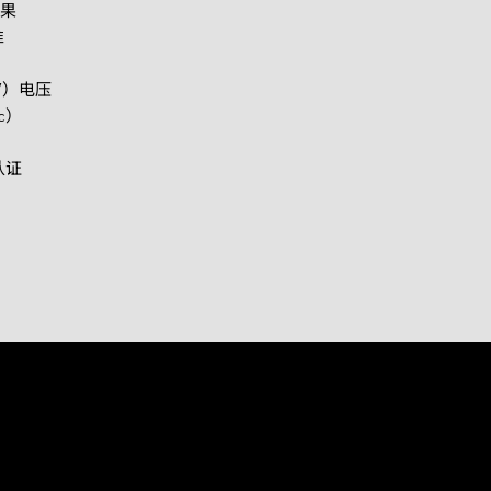
PCIe Gen4 系列
果
准
矮版内存模组系列
4V）电压
c）
CAN Bus 系列模块
认证
低照度系列