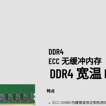
产品和解决方案
Intelligence
行业
探索
服务
关于宜
全球服务
质量管理
Applied Intelligence
制造
资源中心
认识宜鼎集
Sensing Intelligence
交通运输
创新技术
新闻中心
DDR4
技术服务网络
Data Intelligence
安防监控
成功案例
质量管理与
展览 / 研讨
定制化
Connecting Intelligence
数据中心
行业博客
ESG 永续
ECC 无缓冲内存
Extended Intelligence
零售物流
视频
菁英招募
DDR4 宽温 E
定制化服务
Computing Intelligence
网络通信
下载
合作伙伴
技术支持
Machine-learning Intelligence
医疗保健
Management Intelligence
媒体娱乐
售后服务
Collective Intelligence
产品保修
特点
产品维修 (RMA) 服务
故障分析 (FA) 服务
ECC DIMM 内建错误修正和检测
辨识解决方案