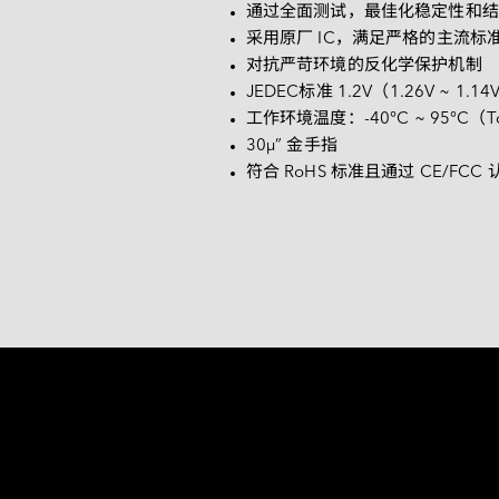
匹配结果。
通过全面测试，最佳化稳定性和结
常见问题
采用原厂 IC，满足严格的主流标
对抗严苛环境的反化学保护机制
JEDEC标准 1.2V（1.26V ~ 1.1
工作环境温度：-40°C ~ 95°C（T
30μ” 金手指
符合 RoHS 标准且通过 CE/FCC 
而打造 