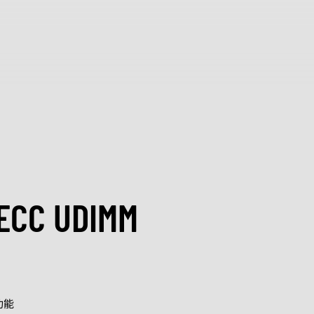
鼎
团
认证
会
发展
CC UDIMM
人形机器人
功能