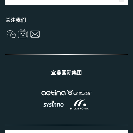
Management Intelligence
Collective Intelligence
关注我们
宜鼎国际集团