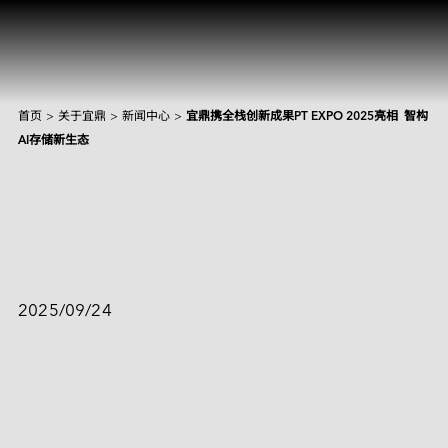
首页
>
关于宜鼎
>
新闻中心
>
宜鼎携全栈创新成果PT EXPO 2025亮相  智构
产品和解决方案
AI存储新生态
Intelligence
AI 解决方案
宜鼎携全栈创新成果PT EXPO 
行业
焦点产品
边缘 AI 系统
2025亮相  智构AI存储新生态
Applied Intelligence
抱歉，未找到匹配结果。
Sensing Intelligence
探索
产品
应用场景解决方案
应用情境
制造
NVIDIA 解决方案
2025/09/24
Data Intelligence
交通运输
Qualcomm 解决方案
建议尝试其他或更宽泛的关键词。
服务
Connecting Intelligence
闪存模块
闪存模块
资源中心
iCAP Air - 空气质量管理解决方案
安防监控
Intel 解决方案
AGV & AMR
人形机器人
Extended Intelligence
创新技术
InnoTracking - 人员追踪解决方案
关于宜鼎
数据中心
全球服务
内存模组
内存模组
PCIe
Computing Intelligence
成功案例
PCIe Gen5 系列
InnoPPE - 个人防护装备（PPE）辨识解决方案
PCIe Gen4 系列
零售物流