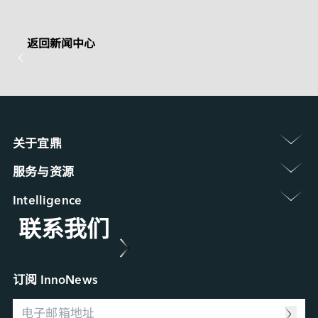
返回新闻中心
关于宜鼎 
认识宜鼎集团
服务与资源 
新闻中心
保修政策
展览 / 研讨会
Intelligence 
常见问题
ESG 永续发展
联系我们
Applied Intelligence
产品维修 (RMA) 服务
菁英招募
Sensing Intelligence
故障分析 (FA) 服务
合作伙伴
Data Intelligence
案例研究
Connecting Intelligence
行业博客
订阅 InnoNews
Extended Intelligence
视频
Computing Intelligence
资源中心
Machine-learning Intelligence